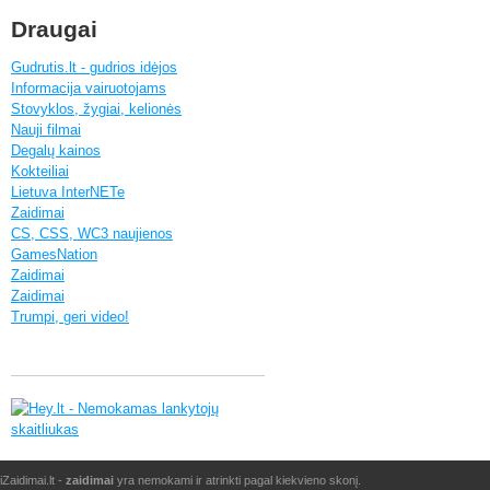
Draugai
Gudrutis.lt - gudrios idėjos
Informacija vairuotojams
Stovyklos, žygiai, kelionės
Nauji filmai
Degalų kainos
Kokteiliai
Lietuva InterNETe
Zaidimai
CS, CSS, WC3 naujienos
GamesNation
Zaidimai
Zaidimai
Trumpi, geri video!
iZaidimai.lt -
zaidimai
yra nemokami ir atrinkti pagal kiekvieno skonį.