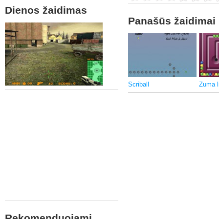
Dienos žaidimas
Panašūs žaidimai
Scriball
Zuma l
Rekomenduojami