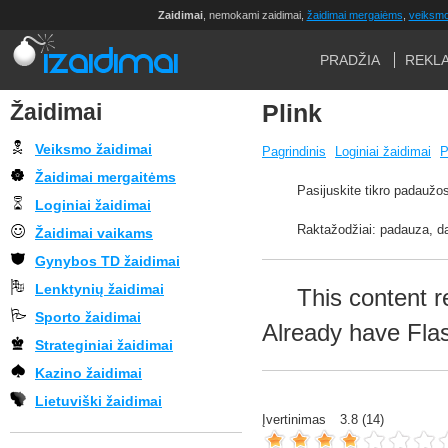
Zaidimai
, nemokami zaidimai,
žaidimai mergaiėms
,
veiksmo
PRADŽIA
REKL
Žaidimai
Plink
Veiksmo žaidimai
Pagrindinis
Loginiai žaidimai
P
Žaidimai mergaitėms
Pasijuskite tikro padaužos
Loginiai žaidimai
Raktažodžiai: padauza, da
Žaidimai vaikams
Gynybos TD žaidimai
Lenktynių žaidimai
This content r
Sporto žaidimai
Already have Fla
Strateginiai žaidimai
Kazino žaidimai
Lietuviški žaidimai
Įvertinimas
3.8
(
14
)