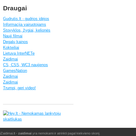
Draugai
Gudrutis.lt - gudrios idėjos
Informacija vairuotojams
Stovyklos, žygiai, kelionės
Nauji filmai
Degalų kainos
Kokteiliai
Lietuva InterNETe
Zaidimai
CS, CSS, WC3 naujienos
GamesNation
Zaidimai
Zaidimai
Trumpi, geri video!
iZaidimai.lt -
zaidimai
yra nemokami ir atrinkti pagal kiekvieno skonį.