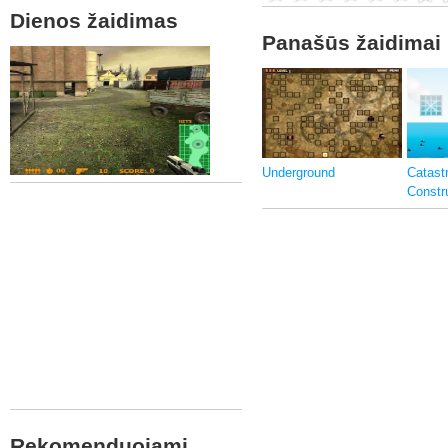
Dienos žaidimas
Panašūs žaidimai
Underground
Catast
Constr
Rekomenduojami