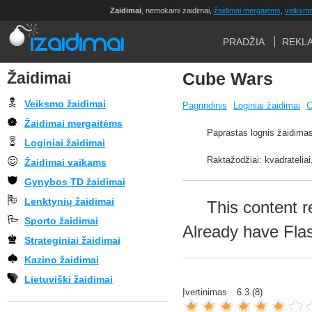
Zaidimai
, nemokami zaidimai,
žaidimai mergaiėms
,
veiksmo
PRADŽIA
REKL
Žaidimai
Cube Wars
Veiksmo žaidimai
Pagrindinis
Loginiai žaidimai
C
Žaidimai mergaitėms
Paprastas lognis žaidimas,
Loginiai žaidimai
Raktažodžiai: kvadrateliai,
Žaidimai vaikams
Gynybos TD žaidimai
Lenktynių žaidimai
This content r
Sporto žaidimai
Already have Fla
Strateginiai žaidimai
Kazino žaidimai
Lietuviški žaidimai
Įvertinimas
6.3
(
8
)