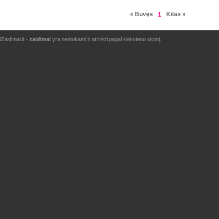
« Buvęs
Kitas »
1
iZaidimai.lt -
zaidimai
yra nemokami ir atrinkti pagal kiekvieno skonį.