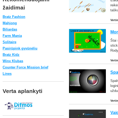
izaid
reik
žaidimai
tašk
Bratz Fashion
Verti
Mahjong
Biliardas
Mon
Farm Mania
Štai 
Solitaire
stic
Pasirūpink gyvūnėliu
Rody
Bratz Kidz
Verti
Winx Klubas
Counter Force Mission brief
Spa
Lines
Spalv
login
Verta aplankyti
uždu
Verti
Vai