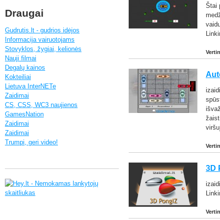
Štai 
Draugai
medž
vaidu
Gudrutis.lt - gudrios idėjos
Link
Informacija vairuotojams
Stovyklos, žygiai, kelionės
Verti
Nauji filmai
Degalų kainos
Aut
Kokteiliai
Lietuva InterNETe
izaid
Zaidimai
spūst
CS, CSS, WC3 naujienos
išvaž
GamesNation
žaist
Zaidimai
viršu
Zaidimai
Trumpi, geri video!
Verti
3D 
izai
Linki
Verti