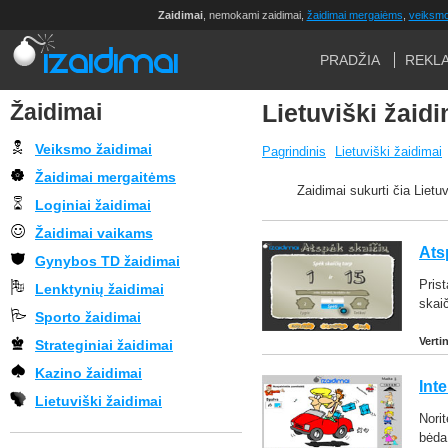
Zaidimai
, nemokami zaidimai,
žaidimai mergaiėms
,
veiksmo
PRADŽIA
REKL
Žaidimai
Lietuviški žaid
Veiksmo žaidimai
Pagrindinis
Lietuviški žaidimai
Žaidimai mergaitėms
Zaidimai sukurti čia Lietuv
Loginiai žaidimai
Žaidimai vaikams
Ats
Gynybos TD žaidimai
Prist
Lenktynių žaidimai
skaič
Sporto žaidimai
Verti
Strateginiai žaidimai
Kazino žaidimai
Int
Lietuviški žaidimai
Norit
bėda.