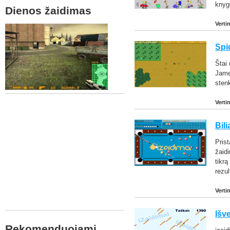
knyg
Dienos žaidimas
Verti
Spi
Štai
Jame 
stenk
Verti
Bil
Pris
žaidi
tikrą
rezul
Verti
Išv
Rekomenduojami