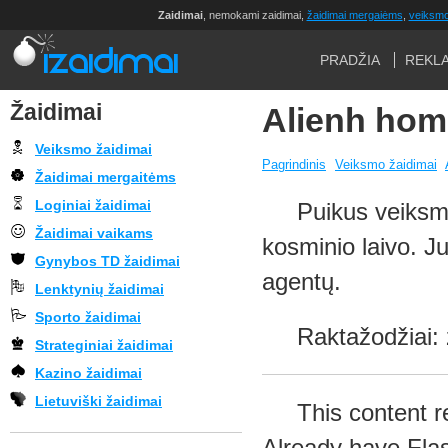
Zaidimai
, nemokami zaidimai,
žaidimai mergaiėms
,
veiksmo
PRADŽIA
REKL
Žaidimai
Alienh hom
Veiksmo žaidimai
Pagrindinis
Veiksmo žaidimai
Žaidimai mergaitėms
Loginiai žaidimai
Puikus veiksmo
Žaidimai vaikams
kosminio laivo. J
Gynybos TD žaidimai
agentų.
Lenktynių žaidimai
Sporto žaidimai
Raktažodžiai: 
Strateginiai žaidimai
Kazino žaidimai
Lietuviški žaidimai
This content r
Already have Fla