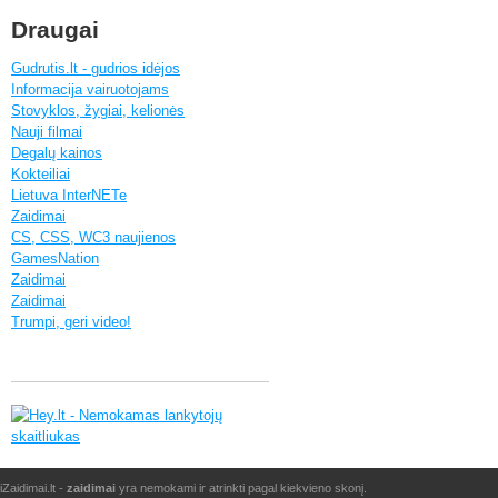
Draugai
Gudrutis.lt - gudrios idėjos
Informacija vairuotojams
Stovyklos, žygiai, kelionės
Nauji filmai
Degalų kainos
Kokteiliai
Lietuva InterNETe
Zaidimai
CS, CSS, WC3 naujienos
GamesNation
Zaidimai
Zaidimai
Trumpi, geri video!
iZaidimai.lt -
zaidimai
yra nemokami ir atrinkti pagal kiekvieno skonį.