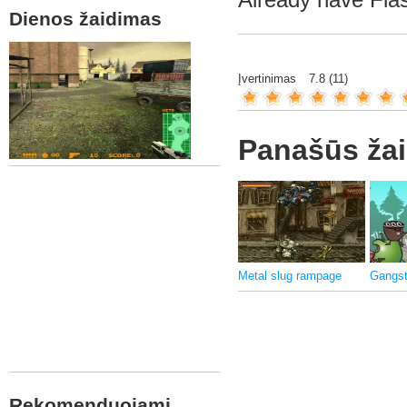
Dienos žaidimas
Įvertinimas
7.8
(
11
)
Panašūs žai
Metal slug rampage
Gangs
Rekomenduojami