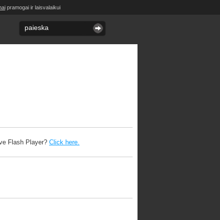
mai
pramogai ir laisvalaikui
ave Flash Player?
Click here.