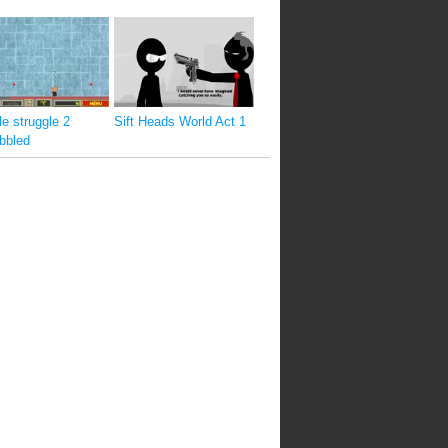
e struggle 2
Sift Heads World Act 1
bbled