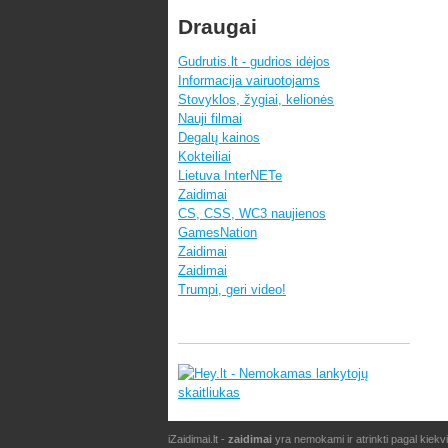
Draugai
Gudrutis.lt - gudrios idėjos
Informacija vairuotojams
Stovyklos, žygiai, kelionės
Nauji filmai
Degalų kainos
Kokteiliai
Lietuva InterNETe
Zaidimai
CS, CSS, WC3 naujienos
GamesNation
Zaidimai
Zaidimai
Trumpi, geri video!
iZaidimai.lt -
zaidimai
yra nemokami ir atrinkti pagal kiekv