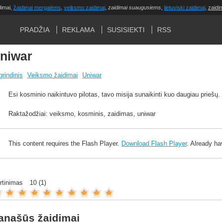
dimai,
žaidimai mergaiėms
,
veiksmo zaidimai
,
zaidimai suaugusiems
,
lietuviski zaidimai
,
zaidi
PRADŽIA
REKLAMA
SUSISIEKTI
RSS
niwar
rindinis
Veiksmo žaidimai
Uniwar
Esi kosminio naikintuvo pilotas, tavo misija sunaikinti kuo daugiau priešų.
Raktažodžiai: veiksmo, kosminis, zaidimas, uniwar
This content requires the Flash Player.
Download Flash Player
. Already h
ertinimas
10
(
1
)
anašūs žaidimai