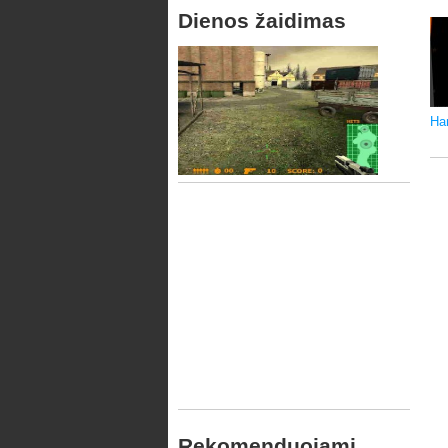
Dienos žaidimas
Ha
Rekomenduojami