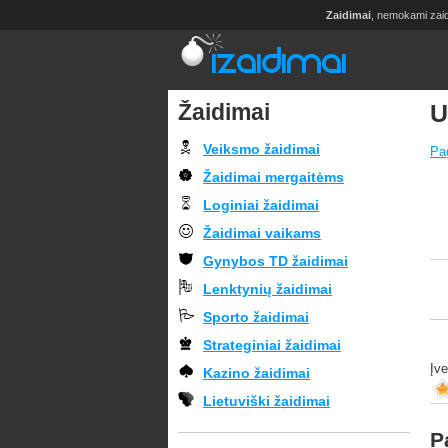
Zaidimai
, nemokami zai
Žaidimai
U
Veiksmo žaidimai
Pag
Žaidimai mergaitėms
Loginiai žaidimai
Žaidimai vaikams
Gynybos TD žaidimai
Lenktynių žaidimai
Sporto žaidimai
Strateginiai žaidimai
Įv
Kazino žaidimai
Lietuviški žaidimai
P