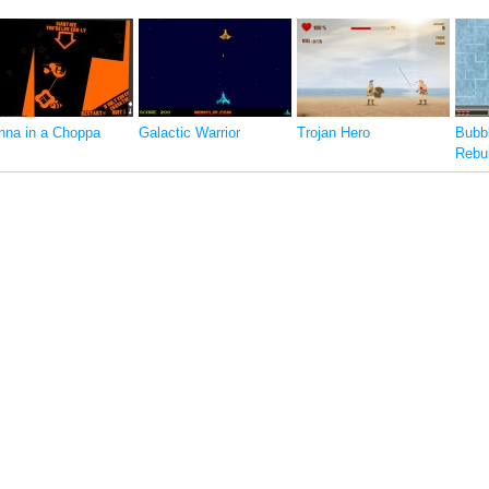
nna in a Choppa
Galactic Warrior
Trojan Hero
Bubbl
Rebu