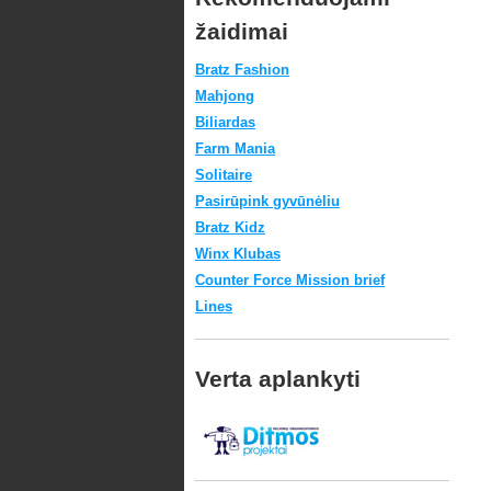
žaidimai
Bratz Fashion
Mahjong
Biliardas
Farm Mania
Solitaire
Pasirūpink gyvūnėliu
Bratz Kidz
Winx Klubas
Counter Force Mission brief
Lines
Verta aplankyti