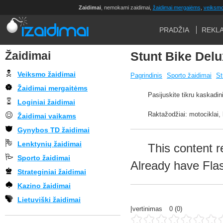
Zaidimai
, nemokami zaidimai,
žaidimai mergaiėms
,
veiksmo
PRADŽIA
REKL
Žaidimai
Stunt Bike Del
Veiksmo žaidimai
Pagrindinis
Sporto žaidimai
St
Žaidimai mergaitėms
Pasijuskite tikru kaskadin
Loginiai žaidimai
Raktažodžiai: motociklai,
Žaidimai vaikams
Gynybos TD žaidimai
Lenktynių žaidimai
This content r
Sporto žaidimai
Already have Fla
Strateginiai žaidimai
Kazino žaidimai
Lietuviški žaidimai
Įvertinimas
0
(
0
)