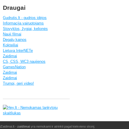
Draugai
Gudrutis.lt - gudrios idėjos
Informacija vairuotojams
Stovyklos, žygiai, kelionės
Nauji filmai
Degalų kainos
Kokteiliai
Lietuva InterNETe
Zaidimai
CS, CSS, WC3 naujienos
GamesNation
Zaidimai
Zaidimai
Trumpi, geri video!
iZaidimai.lt -
zaidimai
yra nemokami ir atrinkti pagal kiekvieno skonį.