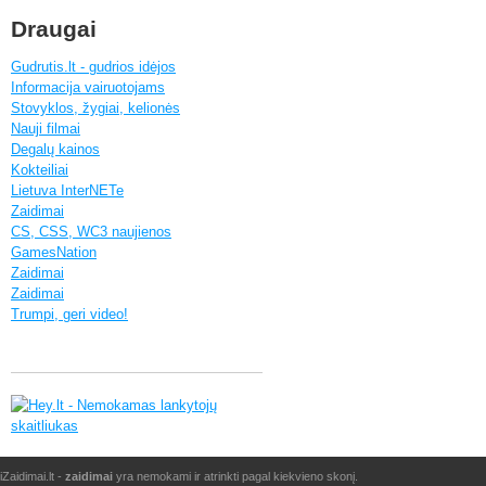
Draugai
Gudrutis.lt - gudrios idėjos
Informacija vairuotojams
Stovyklos, žygiai, kelionės
Nauji filmai
Degalų kainos
Kokteiliai
Lietuva InterNETe
Zaidimai
CS, CSS, WC3 naujienos
GamesNation
Zaidimai
Zaidimai
Trumpi, geri video!
iZaidimai.lt -
zaidimai
yra nemokami ir atrinkti pagal kiekvieno skonį.