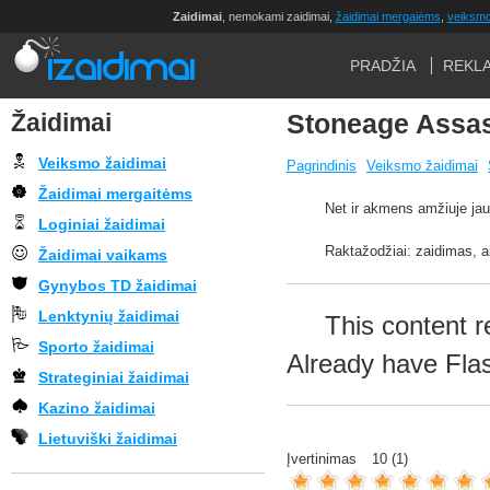
Zaidimai
, nemokami zaidimai,
žaidimai mergaiėms
,
veiksmo
PRADŽIA
REKL
Žaidimai
Stoneage Assa
Veiksmo žaidimai
Pagrindinis
Veiksmo žaidimai
Žaidimai mergaitėms
Net ir akmens amžiuje jau 
Loginiai žaidimai
Raktažodžiai: zaidimas, 
Žaidimai vaikams
Gynybos TD žaidimai
Lenktynių žaidimai
This content r
Sporto žaidimai
Already have Fla
Strateginiai žaidimai
Kazino žaidimai
Lietuviški žaidimai
Įvertinimas
10
(
1
)