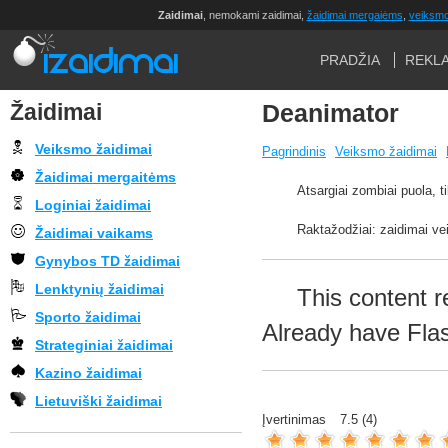
Zaidimai
, nemokami zaidimai,
žaidimai mergaiėms
,
veiksmo
PRADŽIA
REKL
Žaidimai
Deanimator
Veiksmo žaidimai
Pagrindinis
Veiksmo žaidimai
Žaidimai mergaitėms
Atsargiai zombiai puola, t
Loginiai žaidimai
Raktažodžiai: zaidimai v
Žaidimai vaikams
Gynybos TD žaidimai
Lenktynių žaidimai
This content r
Sporto žaidimai
Already have Fla
Strateginiai žaidimai
Kazino žaidimai
Lietuviški žaidimai
Įvertinimas
7.5
(
4
)