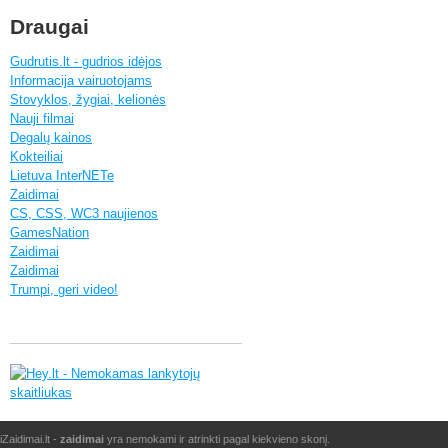
Draugai
Gudrutis.lt - gudrios idėjos
Informacija vairuotojams
Stovyklos, žygiai, kelionės
Nauji filmai
Degalų kainos
Kokteiliai
Lietuva InterNETe
Zaidimai
CS, CSS, WC3 naujienos
GamesNation
Zaidimai
Zaidimai
Trumpi, geri video!
iZaidimai.lt -
zaidimai
yra nemokami ir atrinkti pagal kiekvieno skonį.