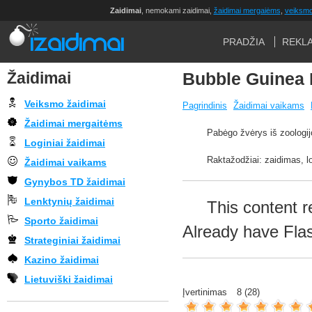
Zaidimai
, nemokami zaidimai,
žaidimai mergaiėms
,
veiksmo
PRADŽIA
REKL
Žaidimai
Bubble Guinea
Veiksmo žaidimai
Pagrindinis
Žaidimai vaikams
Žaidimai mergaitėms
Pabėgo žvėrys iš zoologij
Loginiai žaidimai
Raktažodžiai: zaidimas, 
Žaidimai vaikams
Gynybos TD žaidimai
Lenktynių žaidimai
This content r
Sporto žaidimai
Already have Fla
Strateginiai žaidimai
Kazino žaidimai
Lietuviški žaidimai
Įvertinimas
8
(
28
)