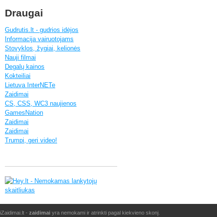
Draugai
Gudrutis.lt - gudrios idėjos
Informacija vairuotojams
Stovyklos, žygiai, kelionės
Nauji filmai
Degalų kainos
Kokteiliai
Lietuva InterNETe
Zaidimai
CS, CSS, WC3 naujienos
GamesNation
Zaidimai
Zaidimai
Trumpi, geri video!
iZaidimai.lt -
zaidimai
yra nemokami ir atrinkti pagal kiekvieno skonį.