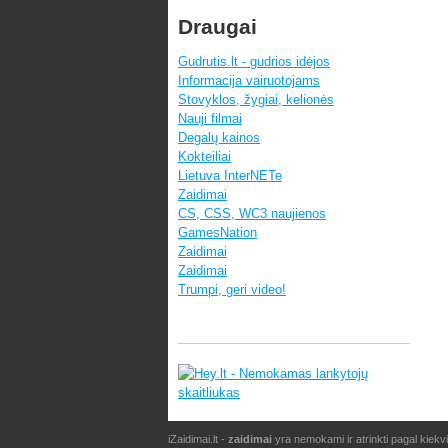
Draugai
Gudrutis.lt - gudrios idėjos
Informacija vairuotojams
Stovyklos, žygiai, kelionės
Nauji filmai
Degalų kainos
Kokteiliai
Lietuva InterNETe
Zaidimai
CS, CSS, WC3 naujienos
GamesNation
Zaidimai
Zaidimai
Trumpi, geri video!
iZaidimai.lt -
zaidimai
yra nemokami ir atrinkti pagal kiekv