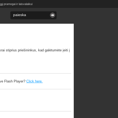
mai
pramogai ir laisvalaikui
ai stiprius priešininkus, kad galėtumėte įeiti į
ave Flash Player?
Click here.