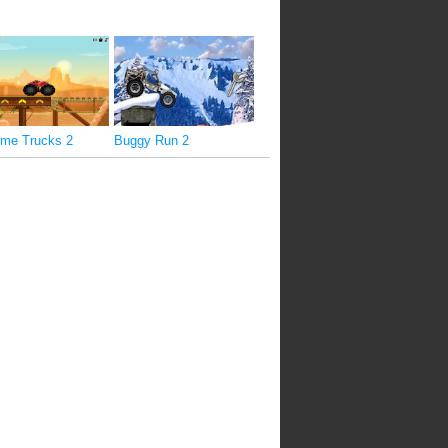
eme Trucks 2
Buggy Run 2