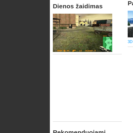
P
Dienos žaidimas
3D
Rekomenduojami