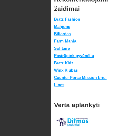
žaidimai
Bratz Fashion
Mahjong
Biliardas
Farm Mania
Solitaire
Pasirūpink gyvūnėliu
Bratz Kidz
Winx Klubas
Counter Force Mission brief
Lines
Verta aplankyti