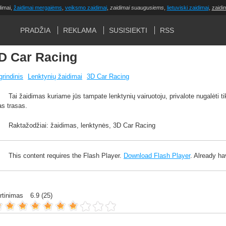
dimai,
žaidimai mergaiėms
,
veiksmo zaidimai
,
zaidimai suaugusiems
,
lietuviski zaidimai
,
zaidi
PRADŽIA
REKLAMA
SUSISIEKTI
RSS
D Car Racing
rindinis
Lenktynių žaidimai
3D Car Racing
Tai žaidimas kuriame jūs tampate lenktynių vairuotoju, privalote nugalėti tikr
as trasas.
Raktažodžiai: žaidimas, lenktynės, 3D Car Racing
This content requires the Flash Player.
Download Flash Player
. Already h
ertinimas
6.9
(
25
)