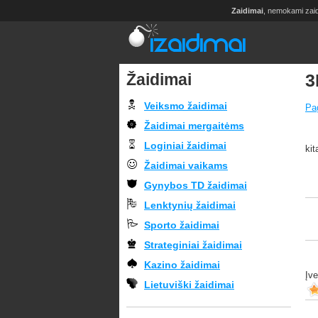
Zaidimai
, nemokami zai
Žaidimai
3
Veiksmo žaidimai
Pag
Žaidimai mergaitėms
Loginiai žaidimai
kit
Žaidimai vaikams
Gynybos TD žaidimai
Lenktynių žaidimai
Sporto žaidimai
Strateginiai žaidimai
Kazino žaidimai
Įv
Lietuviški žaidimai